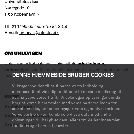
Universitetsavisen
Nørregade 10
1165 København K
Tlf: 21 17 95 65
(man-fre kl. 9-15)
E-mail:
uni-avis@adm.ku.dk
OM UNIAVISEN
Uniavisen er Københavns Universitets
prisvindende
,
uafhængige
avis til studerende og ansatte – og alle andre, der vil
DENNE HJEMMESIDE BRUGER COOKIES
læse med.
Læs mere om avisen her
.
Vi bruger cookies til at tilpasse vores indhold og
annoncer, til at vise dig funktioner til sociale medier og til
at analysere vores trafik. Vi deler også oplysninger om din
MERE
brug af vores hjemmeside med vores partnere inden for
Redaktionen
sociale medier, annonceringspartnere og analysepartnere.
Vores partnere kan kombinere disse data med andre
Indsend debatindlæg
oplysninger, du har givet dem, eller som de har indsamlet
Annoncering
fra din brug af deres tjenester.