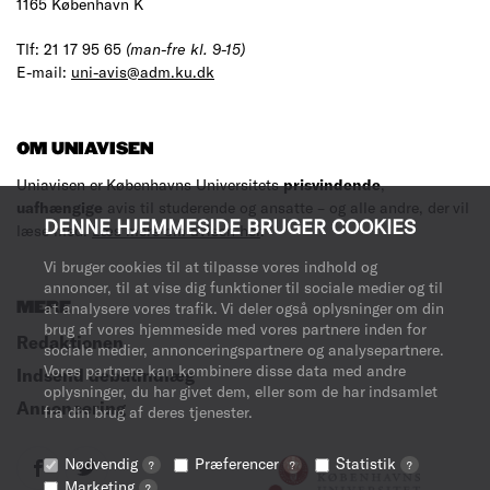
1165 København K
Tlf: 21 17 95 65
(man-fre kl. 9-15)
E-mail:
uni-avis@adm.ku.dk
OM UNIAVISEN
Uniavisen er Københavns Universitets
prisvindende
,
uafhængige
avis til studerende og ansatte – og alle andre, der vil
DENNE HJEMMESIDE BRUGER COOKIES
læse med.
Læs mere om avisen her
.
Vi bruger cookies til at tilpasse vores indhold og
annoncer, til at vise dig funktioner til sociale medier og til
at analysere vores trafik. Vi deler også oplysninger om din
MERE
brug af vores hjemmeside med vores partnere inden for
Redaktionen
sociale medier, annonceringspartnere og analysepartnere.
Vores partnere kan kombinere disse data med andre
Indsend debatindlæg
oplysninger, du har givet dem, eller som de har indsamlet
Annoncering
fra din brug af deres tjenester.
Nødvendig
Præferencer
Statistik
?
?
?
Marketing
?