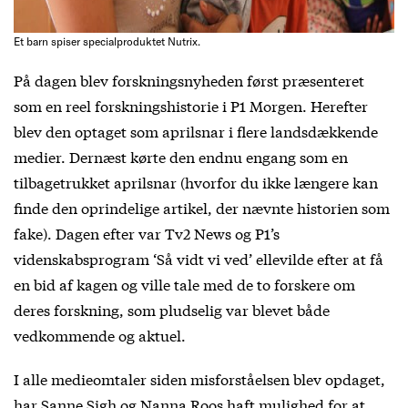
Et barn spiser specialproduktet Nutrix.
På dagen blev forskningsnyheden først præsenteret
som en reel forskningshistorie i P1 Morgen. Herefter
blev den optaget som aprilsnar i flere landsdækkende
medier. Dernæst kørte den endnu engang som en
tilbagetrukket aprilsnar (hvorfor du ikke længere kan
finde den oprindelige artikel, der nævnte historien som
fake). Dagen efter var Tv2 News og P1’s
videnskabsprogram ‘Så vidt vi ved’ ellevilde efter at få
en bid af kagen og ville tale med de to forskere om
deres forskning, som pludselig var blevet både
vedkommende og aktuel.
I alle medieomtaler siden misforståelsen blev opdaget,
har Sanne Sigh og Nanna Roos haft mulighed for at