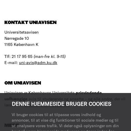
KONTAKT UNIAVISEN
Universitetsavisen
Nørregade 10
1165 København K
Tlf: 21 17 95 65
(man-fre kl. 9-15)
E-mail:
uni-avis@adm.ku.dk
OM UNIAVISEN
Uniavisen er Københavns Universitets
prisvindende
,
uafhængige
avis til studerende og ansatte – og alle andre, der vil
DENNE HJEMMESIDE BRUGER COOKIES
læse med.
Læs mere om avisen her
.
Vi bruger cookies til at tilpasse vores indhold og
annoncer, til at vise dig funktioner til sociale medier og til
at analysere vores trafik. Vi deler også oplysninger om din
MERE