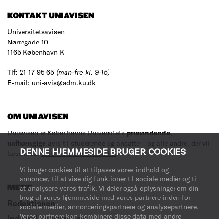
KONTAKT UNIAVISEN
Universitetsavisen
Nørregade 10
1165 København K
Tlf: 21 17 95 65
(man-fre kl. 9-15)
E-mail:
uni-avis@adm.ku.dk
OM UNIAVISEN
Uniavisen er Københavns Universitets
prisvindende
,
uafhængige
avis til studerende og ansatte – og alle andre, der vil
DENNE HJEMMESIDE BRUGER COOKIES
læse med.
Læs mere om avisen her
.
Vi bruger cookies til at tilpasse vores indhold og
annoncer, til at vise dig funktioner til sociale medier og til
at analysere vores trafik. Vi deler også oplysninger om din
MERE
brug af vores hjemmeside med vores partnere inden for
Redaktionen
sociale medier, annonceringspartnere og analysepartnere.
Vores partnere kan kombinere disse data med andre
Indsend debatindlæg