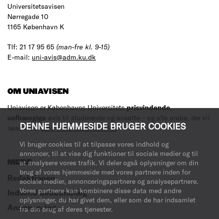
Universitetsavisen
Nørregade 10
1165 København K
Tlf: 21 17 95 65
(man-fre kl. 9-15)
E-mail:
uni-avis@adm.ku.dk
OM UNIAVISEN
Uniavisen er Københavns Universitets
prisvindende
,
uafhængige
avis til studerende og ansatte – og alle andre, der vil
DENNE HJEMMESIDE BRUGER COOKIES
læse med.
Læs mere om avisen her
.
Vi bruger cookies til at tilpasse vores indhold og
annoncer, til at vise dig funktioner til sociale medier og til
MERE
at analysere vores trafik. Vi deler også oplysninger om din
brug af vores hjemmeside med vores partnere inden for
Redaktionen
sociale medier, annonceringspartnere og analysepartnere.
Vores partnere kan kombinere disse data med andre
Indsend debatindlæg
oplysninger, du har givet dem, eller som de har indsamlet
Annoncering
fra din brug af deres tjenester.