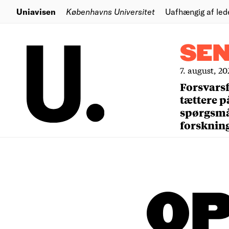
Uniavisen
Københavns Universitet
Uafhængig af led
SE
7. august, 20
Forsvars
tættere p
spørgsm
forsknin
OP