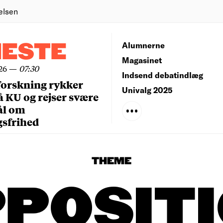
elsen
NESTE
Alumnerne
Magasinet
26
—
07:30
Indsend debatindlæg
forskning rykker
Univalg 2025
å KU og rejser svære
ål om
gsfrihed
THEME
POSIT