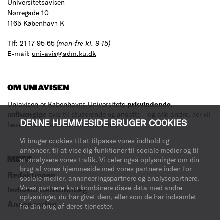
Universitetsavisen
Nørregade 10
1165 København K
Tlf: 21 17 95 65
(man-fre kl. 9-15)
E-mail:
uni-avis@adm.ku.dk
OM UNIAVISEN
Uniavisen er Københavns Universitets
prisvindende
,
uafhængige
avis til studerende og ansatte – og alle andre, der vil
DENNE HJEMMESIDE BRUGER COOKIES
læse med.
Læs mere om avisen her
.
Vi bruger cookies til at tilpasse vores indhold og
annoncer, til at vise dig funktioner til sociale medier og til
at analysere vores trafik. Vi deler også oplysninger om din
MERE
brug af vores hjemmeside med vores partnere inden for
Redaktionen
sociale medier, annonceringspartnere og analysepartnere.
Vores partnere kan kombinere disse data med andre
Indsend debatindlæg
oplysninger, du har givet dem, eller som de har indsamlet
Annoncering
fra din brug af deres tjenester.