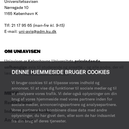
Universitetsavisen
Nørregade 10
1165 København K
Tlf: 21 17 95 65
(man-fre kl. 9-15)
E-mail:
uni-avis@adm.ku.dk
OM UNIAVISEN
Uniavisen er Københavns Universitets
prisvindende
,
uafhængige
avis til studerende og ansatte – og alle andre, der vil
DENNE HJEMMESIDE BRUGER COOKIES
læse med.
Læs mere om avisen her
.
Vi bruger cookies til at tilpasse vores indhold og
annoncer, til at vise dig funktioner til sociale medier og til
at analysere vores trafik. Vi deler også oplysninger om din
MERE
brug af vores hjemmeside med vores partnere inden for
Redaktionen
sociale medier, annonceringspartnere og analysepartnere.
Vores partnere kan kombinere disse data med andre
Indsend debatindlæg
oplysninger, du har givet dem, eller som de har indsamlet
Annoncering
fra din brug af deres tjenester.