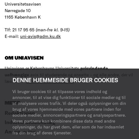
Universitetsavisen
Nørregade 10
1165 København K
Tlf: 21 17 95 65
(man-fre kl. 9-15)
E-mail:
uni-avis@adm.ku.dk
OM UNIAVISEN
Uniavisen er Københavns Universitets
prisvindende
,
uafhængige
avis til studerende og ansatte – og alle andre, der vil
DENNE HJEMMESIDE BRUGER COOKIES
læse med.
Læs mere om avisen her
.
Vi bruger cookies til at tilpasse vores indhold og
annoncer, til at vise dig funktioner til sociale medier og til
MERE
at analysere vores trafik. Vi deler også oplysninger om din
brug af vores hjemmeside med vores partnere inden for
Redaktionen
sociale medier, annonceringspartnere og analysepartnere.
Vores partnere kan kombinere disse data med andre
Indsend debatindlæg
oplysninger, du har givet dem, eller som de har indsamlet
Annoncering
fra din brug af deres tjenester.