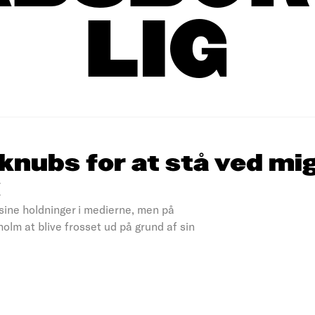
LIG
knubs for at stå ved mi
«
sine holdninger i medierne, men på
lm at blive frosset ud på grund af sin