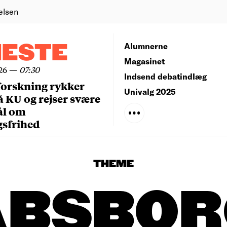
elsen
NESTE
Alumnerne
Magasinet
26
—
07:30
Indsend debatindlæg
forskning rykker
Univalg 2025
å KU og rejser svære
ål om
gsfrihed
THEME
ABSBOR