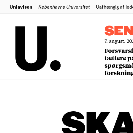
Uniavisen
Københavns Universitet
Uafhængig af led
SE
7. august, 20
Forsvars
tættere p
spørgsm
forsknin
SK