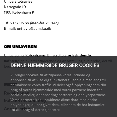
Universitetsavisen
Nørregade 10
1165 København K
Tlf: 21 17 95 65
(man-fre kl. 9-15)
E-mail:
uni-avis@adm.ku.dk
OM UNIAVISEN
Uniavisen er Københavns Universitets
prisvindende
,
uafhængige
avis til studerende og ansatte – og alle andre, der vil
DENNE HJEMMESIDE BRUGER COOKIES
læse med.
Læs mere om avisen her
.
Vi bruger cookies til at tilpasse vores indhold og
annoncer, til at vise dig funktioner til sociale medier og til
at analysere vores trafik. Vi deler også oplysninger om din
MERE
brug af vores hjemmeside med vores partnere inden for
Redaktionen
sociale medier, annonceringspartnere og analysepartnere.
Vores partnere kan kombinere disse data med andre
Indsend debatindlæg
oplysninger, du har givet dem, eller som de har indsamlet
Annoncering
fra din brug af deres tjenester.