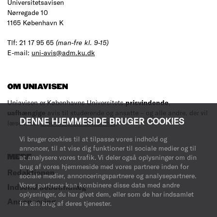
Universitetsavisen
Nørregade 10
1165 København K
Tlf: 21 17 95 65
(man-fre kl. 9-15)
E-mail:
uni-avis@adm.ku.dk
OM UNIAVISEN
Uniavisen er Københavns Universitets
prisvindende
,
uafhængige
avis til studerende og ansatte – og alle andre, der vil
DENNE HJEMMESIDE BRUGER COOKIES
læse med.
Læs mere om avisen her
.
Vi bruger cookies til at tilpasse vores indhold og
annoncer, til at vise dig funktioner til sociale medier og til
at analysere vores trafik. Vi deler også oplysninger om din
MERE
brug af vores hjemmeside med vores partnere inden for
Redaktionen
sociale medier, annonceringspartnere og analysepartnere.
Vores partnere kan kombinere disse data med andre
Indsend debatindlæg
oplysninger, du har givet dem, eller som de har indsamlet
Annoncering
fra din brug af deres tjenester.