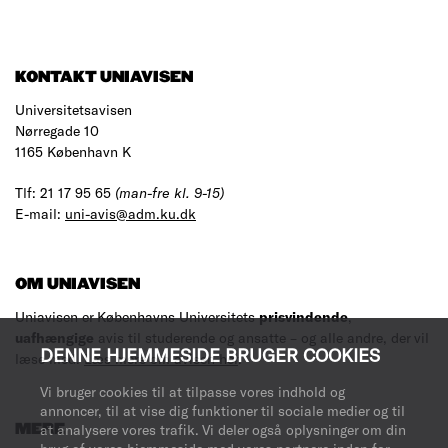
KONTAKT UNIAVISEN
Universitetsavisen
Nørregade 10
1165 København K
Tlf: 21 17 95 65
(man-fre kl. 9-15)
E-mail:
uni-avis@adm.ku.dk
OM UNIAVISEN
Uniavisen er Københavns Universitets
prisvindende
,
uafhængige
avis til studerende og ansatte – og alle andre, der vil
DENNE HJEMMESIDE BRUGER COOKIES
læse med.
Læs mere om avisen her
.
Vi bruger cookies til at tilpasse vores indhold og
annoncer, til at vise dig funktioner til sociale medier og til
at analysere vores trafik. Vi deler også oplysninger om din
MERE