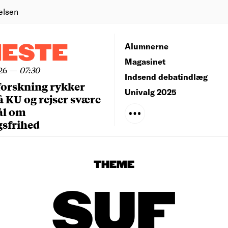
elsen
NESTE
Alumnerne
Magasinet
26
—
07:30
Indsend debatindlæg
forskning rykker
Univalg 2025
å KU og rejser svære
ål om
gsfrihed
THEME
SUF