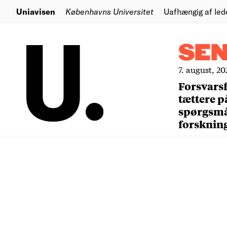
Uniavisen
Københavns Universitet
Uafhængig af led
SE
7. august, 20
Forsvars
tættere p
spørgsm
forsknin