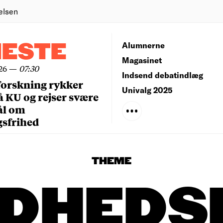
elsen
NESTE
Alumnerne
Magasinet
26
—
07:30
Indsend debatindlæg
forskning rykker
Univalg 2025
å KU og rejser svære
ål om
gsfrihed
THEME
DHEDS