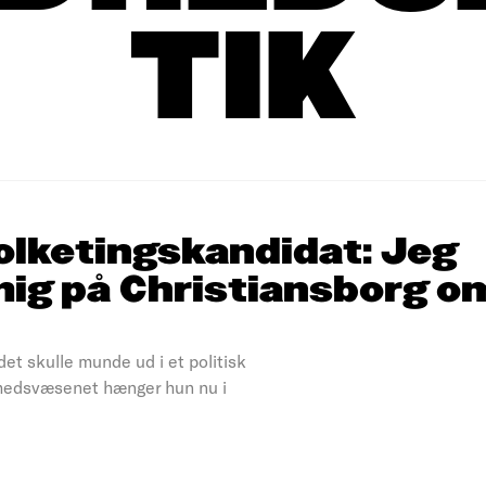
TIK
olketingskandidat: Jeg
 mig på Christiansborg o
t skulle munde ud i et politisk
dhedsvæsenet hænger hun nu i