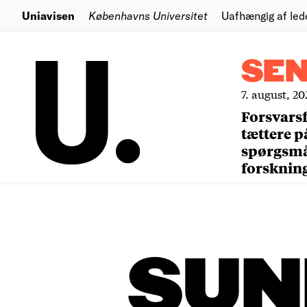
Uniavisen
Københavns Universitet
Uafhængig af led
SE
7. august, 20
Forsvars
tættere p
spørgsm
forsknin
SUN