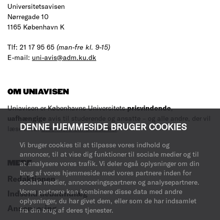
Universitetsavisen
Nørregade 10
1165 København K
Tlf: 21 17 95 65
(man-fre kl. 9-15)
E-mail:
uni-avis@adm.ku.dk
OM UNIAVISEN
Uniavisen er Københavns Universitets
prisvindende
,
uafhængige
avis til studerende og ansatte – og alle andre, der vil
DENNE HJEMMESIDE BRUGER COOKIES
læse med.
Læs mere om avisen her
.
Vi bruger cookies til at tilpasse vores indhold og
annoncer, til at vise dig funktioner til sociale medier og til
MERE
at analysere vores trafik. Vi deler også oplysninger om din
brug af vores hjemmeside med vores partnere inden for
Redaktionen
sociale medier, annonceringspartnere og analysepartnere.
Vores partnere kan kombinere disse data med andre
Indsend debatindlæg
oplysninger, du har givet dem, eller som de har indsamlet
Annoncering
fra din brug af deres tjenester.