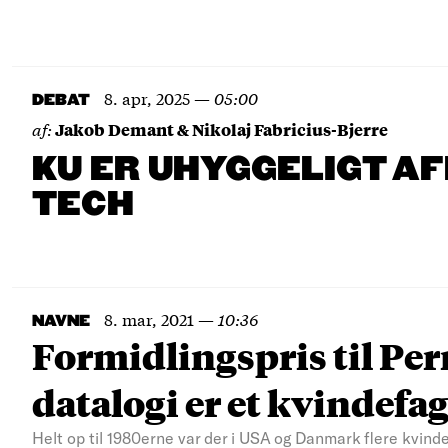
8. apr, 2025
—
05:00
DEBAT
af:
Jakob Demant & Nikolaj Fabricius-Bjerre
KU ER UHYGGELIGT A
TECH
8. mar, 2021
—
10:36
NAVNE
Formidlingspris til Perni
datalogi er et kvindefa
Helt op til 1980erne var der i USA og Danmark flere kvin