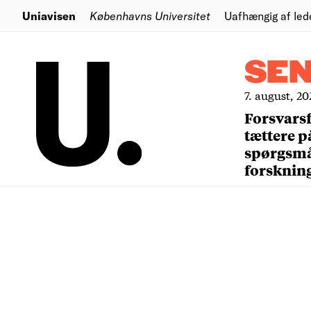
Uniavisen
Københavns Universitet
Uafhængig af led
SE
7. august, 20
Forsvars
tættere p
spørgsm
forsknin