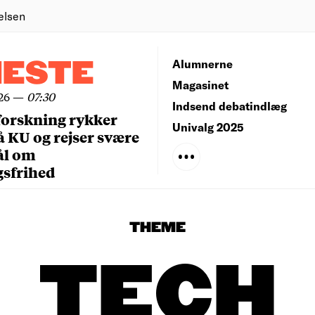
elsen
NESTE
Alumnerne
Magasinet
26
—
07:30
Indsend debatindlæg
forskning rykker
Univalg 2025
å KU og rejser svære
ål om
gsfrihed
THEME
TECH