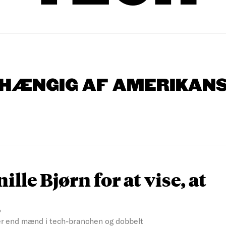
FHÆNGIG AF AMERIKAN
lle Bjørn for at vise, at
g
der end mænd i tech-branchen og dobbelt