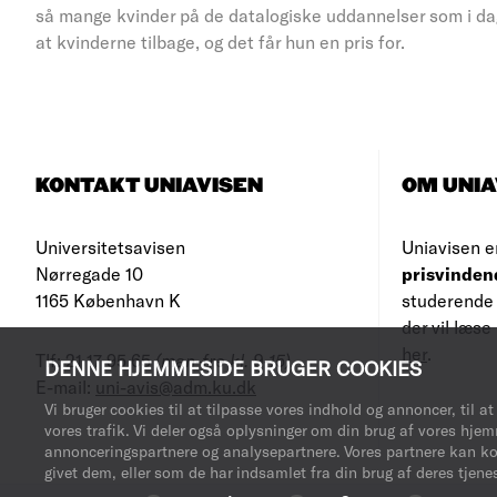
så mange kvinder på de datalogiske uddannelser som i dag.
at kvinderne tilbage, og det får hun en pris for.
KONTAKT UNIAVISEN
OM UNIA
Universitetsavisen
Uniavisen e
Nørregade 10
prisvinden
1165 København K
studerende 
der vil læs
her
.
Tlf: 21 17 95 65
(man-fre kl. 9-15)
DENNE HJEMMESIDE BRUGER COOKIES
E-mail:
uni-avis@adm.ku.dk
Vi bruger cookies til at tilpasse vores indhold og annoncer, til at 
vores trafik. Vi deler også oplysninger om din brug af vores hje
annonceringspartnere og analysepartnere. Vores partnere kan k
givet dem, eller som de har indsamlet fra din brug af deres tjenes