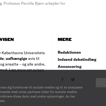
 Professor Pernille Bjørn arbejder for
VISEN
MERE
Redaktionen
r Københavns Universitets
de
,
uafhængige
avis til
Indsend debatindlæg
og ansatte – og alle andre,
Annoncering
e med.
Læs mere om avisen
vise dig funktioner til sociale medier og til at analysere
mmeside med vores partnere inden for sociale medier,
ombinere disse data med andre oplysninger, du har
ter.