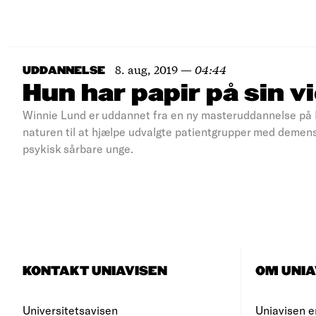
8. aug, 2019
—
04:44
UDDANNELSE
Hun har papir på sin 
Winnie Lund er uddannet fra en ny masteruddannelse på 
naturen til at hjælpe udvalgte patientgrupper med demens, 
psykisk sårbare unge.
KONTAKT UNIAVISEN
OM UNIA
Universitetsavisen
Uniavisen e