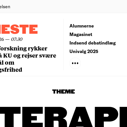
elsen
NESTE
Alumnerne
Magasinet
26
—
07:30
Indsend debatindlæg
forskning rykker
Univalg 2025
å KU og rejser svære
ål om
gsfrihed
THEME
TERAP