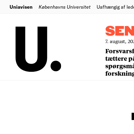
Uniavisen
Københavns Universitet
Uafhængig af led
SE
7. august, 20
Forsvars
tættere p
spørgsm
forsknin