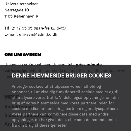
Universitetsavisen
Nørregade 10
1165 København K
Tlf: 21 17 95 65
(man-fre kl. 9-15)
E-mail:
uni-avis@adm.ku.dk
OM UNIAVISEN
Uniavisen er Københavns Universitets
prisvindende
,
uafhængige
avis til studerende og ansatte – og alle andre, der vil
DENNE HJEMMESIDE BRUGER COOKIES
læse med.
Læs mere om avisen her
.
Vi bruger cookies til at tilpasse vores indhold og
annoncer, til at vise dig funktioner til sociale medier og til
MERE
at analysere vores trafik. Vi deler også oplysninger om din
brug af vores hjemmeside med vores partnere inden for
Redaktionen
sociale medier, annonceringspartnere og analysepartnere.
Vores partnere kan kombinere disse data med andre
Indsend debatindlæg
oplysninger, du har givet dem, eller som de har indsamlet
Annoncering
fra din brug af deres tjenester.