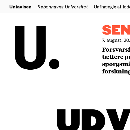
Uniavisen
Københavns Universitet
Uafhængig af led
SE
7. august, 20
Forsvars
tættere p
spørgsm
forsknin
UDV