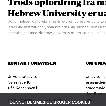
Trods opfordring fra m
Hebrew University er 
Uddannelses- og forskningsministeren opfordrer danske u
israelske institutioner, som befinder sig uden for den isr
samarbejdet med Hebrew University of Jerusalem – på et 
KONTAKT UNIAVISEN
OM UNIA
Universitetsavisen
Uniavisen e
Nørregade 10
prisvinden
1165 København K
studerende 
der vil læs
her
.
Tlf: 21 17 95 65
(man-fre kl. 9-15)
DENNE HJEMMESIDE BRUGER COOKIES