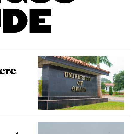
DE
lere