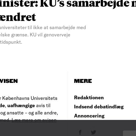
inister: KU’s samarbejde
uændret
niversiteter til ikke at samarbejde med
aelske grænse. KU vil genoverveje
tidspunkt.
VISEN
MERE
Redaktionen
r Københavns Universitets
de
,
uafhængige
avis til
Indsend debatindlæg
og ansatte – og alle andre,
Annoncering
e med.
Læs mere om avisen