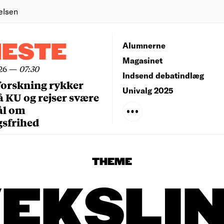
elsen
NESTE
Alumnerne
Magasinet
26
—
07:30
Indsend debatindlæg
forskning rykker
Univalg 2025
å KU og rejser svære
ål om
gsfrihed
THEME
EKSLI