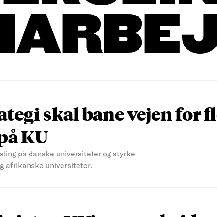
MARBEJ
egi skal bane vejen for f
 på KU
ling på danske universiteter og styrke
 afrikanske universiteter.