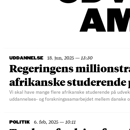
A
18. jun, 2025
—
13:30
UDDANNELSE
Regeringens millionstrat
afrikanske studerende
Vi skal have mange flere afrikanske studerende på udveks
uddannelses- og forskningssamarbejdet mellem danske og
6. feb, 2025
—
10:11
POLITIK