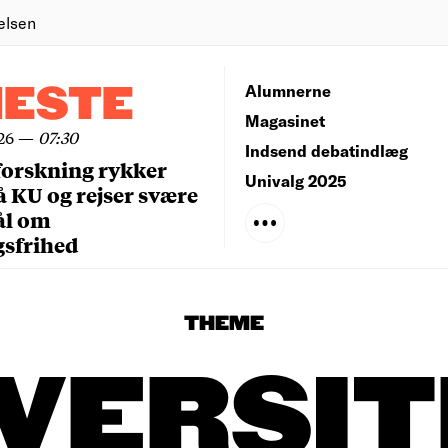
elsen
NESTE
Alumnerne
Magasinet
26
—
07:30
Indsend debatindlæg
forskning rykker
Univalg 2025
å KU og rejser svære
ål om
gsfrihed
THEME
VERSI