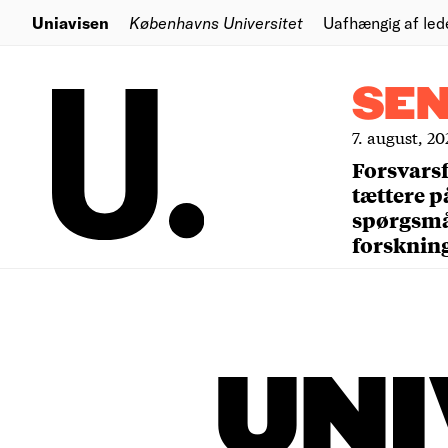
Uniavisen
Københavns Universitet
Uafhængig af led
SE
7. august, 20
Forsvars
tættere p
spørgsm
forsknin
UNI