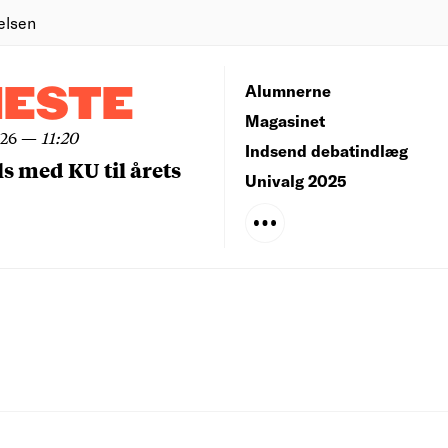
elsen
NESTE
Alumnerne
Magasinet
026
—
11:20
Indsend debatindlæg
ls med KU til årets
Univalg 2025