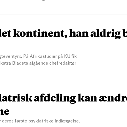
et kontinent, han aldrig 
teventyr«. På Afrikastudier på KU fik
 Ekstra Bladets afgående chefredaktør
atrisk afdeling kan ændr
ne
r deres første psykiatriske indlæggelse.