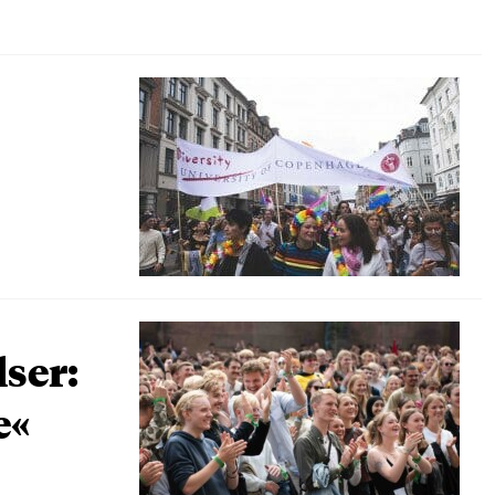
lser:
e«