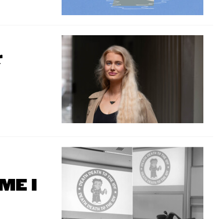
r
ME I