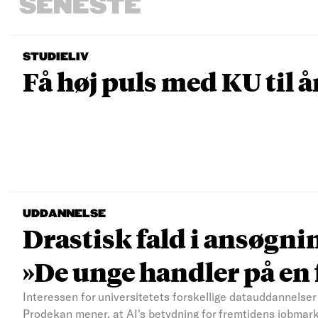
SENESTE
STUDIELIV
Få høj puls med KU til å
UDDANNELSE
Drastisk fald i ansøgni
»De unge handler på e
Interessen for universitetets forskellige datauddannelser 
Prodekan mener, at AI's betydning for fremtidens jobmar