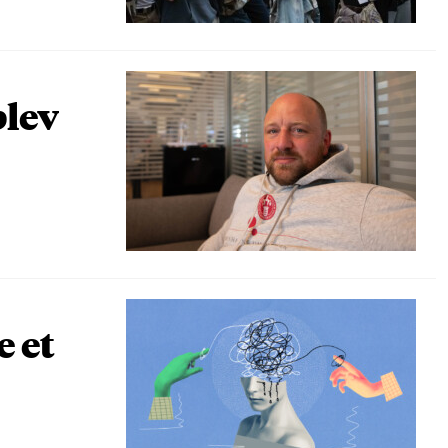
blev
e et