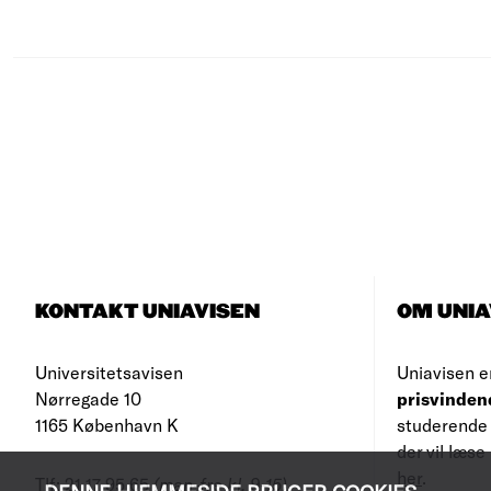
KONTAKT UNIAVISEN
OM UNIA
Universitetsavisen
Uniavisen e
Nørregade 10
prisvinden
1165 København K
studerende 
der vil læs
her
.
Tlf: 21 17 95 65
(man-fre kl. 9-15)