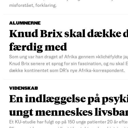
misforstået, forklaring.
ALUMNERNE
Knud Brix skal dække d
færdig med
Som ung var han draget af Afrika gennem »klichéfyldte jag
Knud Brix senere et sprog for sin fascination, og nu skal
dække kontinentet som DR’s nye Afrika-korrespondent.
VIDENSKAB
En indlæggelse på psyki
ungt menneskes livsba
Et KU-studie har fulgt op på 150 unge patienter 20 år efte