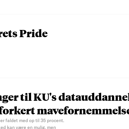
rets Pride
nger til KU's datauddanne
n forkert mavefornemmels
er faldet med op til 35 procent.
ked kan være en mulig, men