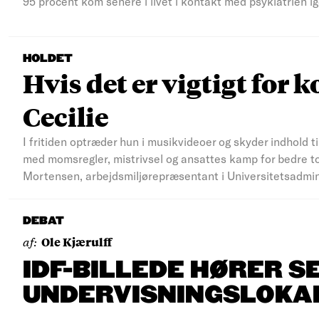
95 procent kom senere i livet i kontakt med psykiatrien ig
HOLDET
Hvis det er vigtigt for k
Cecilie
I fritiden optræder hun i musikvideoer og skyder indhold t
med momsregler, mistrivsel og ansattes kamp for bedre to
Mortensen, arbejdsmiljørepræsentant i Universitetsadmi
DEBAT
af:
Ole Kjærulff
IDF-BILLEDE HØRER S
UNDERVISNINGSLOKA