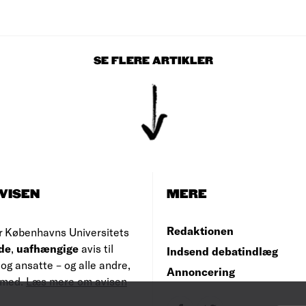
SE FLERE ARTIKLER
VISEN
MERE
Redaktionen
r Københavns Universitets
de
,
uafhængige
avis til
Indsend debatindlæg
og ansatte – og alle andre,
Annoncering
e med.
Læs mere om avisen