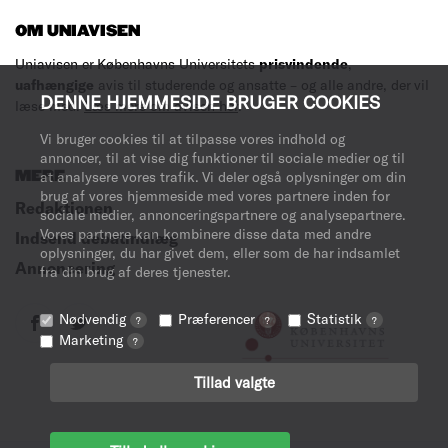
OM UNIAVISEN
Uniavisen er Københavns Universitets
prisvindende
,
uafhængige
avis til studerende og ansatte – og alle andre, der vil
DENNE HJEMMESIDE BRUGER COOKIES
læse med.
Læs mere om avisen her
.
Vi bruger cookies til at tilpasse vores indhold og
annoncer, til at vise dig funktioner til sociale medier og til
MERE
at analysere vores trafik. Vi deler også oplysninger om din
brug af vores hjemmeside med vores partnere inden for
Redaktionen
sociale medier, annonceringspartnere og analysepartnere.
Vores partnere kan kombinere disse data med andre
Indsend debatindlæg
oplysninger, du har givet dem, eller som de har indsamlet
Annoncering
fra din brug af deres tjenester.
Nødvendig
Præferencer
Statistik
?
?
?
Marketing
?
Tillad valgte