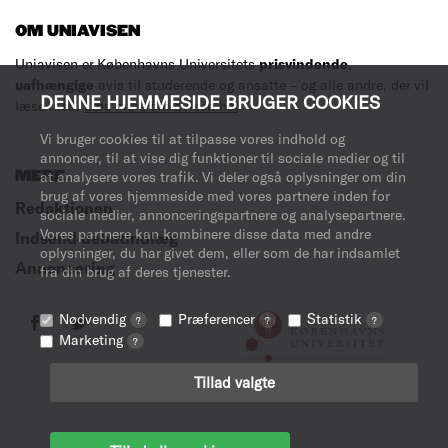
OM UNIAVISEN
Uniavisen er Københavns Universitets
prisvindende
,
uafhængige
avis til studerende og ansatte – og alle andre, der vil
DENNE HJEMMESIDE BRUGER COOKIES
læse med.
Læs mere om avisen her
.
Vi bruger cookies til at tilpasse vores indhold og
annoncer, til at vise dig funktioner til sociale medier og til
MERE
at analysere vores trafik. Vi deler også oplysninger om din
brug af vores hjemmeside med vores partnere inden for
Redaktionen
sociale medier, annonceringspartnere og analysepartnere.
Vores partnere kan kombinere disse data med andre
Indsend debatindlæg
oplysninger, du har givet dem, eller som de har indsamlet
Annoncering
fra din brug af deres tjenester.
Nødvendig
Præferencer
Statistik
?
?
?
Marketing
?
Tillad valgte