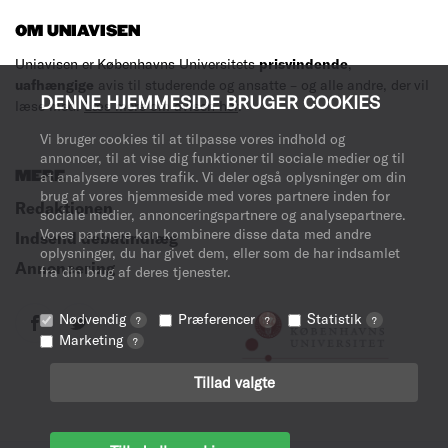
OM UNIAVISEN
Uniavisen er Københavns Universitets
prisvindende
,
uafhængige
avis til studerende og ansatte – og alle andre, der vil
DENNE HJEMMESIDE BRUGER COOKIES
læse med.
Læs mere om avisen her
.
Vi bruger cookies til at tilpasse vores indhold og
annoncer, til at vise dig funktioner til sociale medier og til
MERE
at analysere vores trafik. Vi deler også oplysninger om din
brug af vores hjemmeside med vores partnere inden for
Redaktionen
sociale medier, annonceringspartnere og analysepartnere.
Vores partnere kan kombinere disse data med andre
Indsend debatindlæg
oplysninger, du har givet dem, eller som de har indsamlet
Annoncering
fra din brug af deres tjenester.
Nødvendig
Præferencer
Statistik
?
?
?
Marketing
?
Tillad valgte