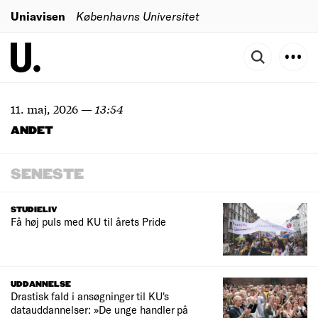
Uniavisen
Københavns Universitet
11. maj, 2026
—
13:54
ANDET
SENESTE
STUDIELIV
Få høj puls med KU til årets Pride
UDDANNELSE
Drastisk fald i ansøgninger til KU's
datauddannelser: »De unge handler på