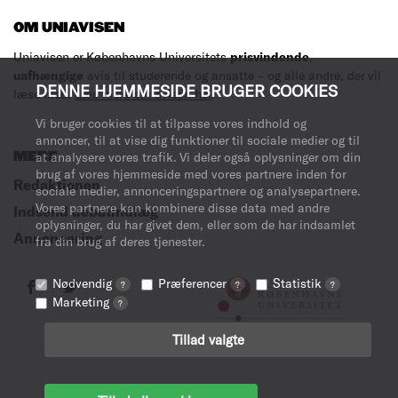
OM UNIAVISEN
Uniavisen er Københavns Universitets
prisvindende
,
uafhængige
avis til studerende og ansatte – og alle andre, der vil
DENNE HJEMMESIDE BRUGER COOKIES
læse med.
Læs mere om avisen her
.
Vi bruger cookies til at tilpasse vores indhold og
annoncer, til at vise dig funktioner til sociale medier og til
MERE
at analysere vores trafik. Vi deler også oplysninger om din
brug af vores hjemmeside med vores partnere inden for
Redaktionen
sociale medier, annonceringspartnere og analysepartnere.
Vores partnere kan kombinere disse data med andre
Indsend debatindlæg
oplysninger, du har givet dem, eller som de har indsamlet
Annoncering
fra din brug af deres tjenester.
Nødvendig
Præferencer
Statistik
?
?
?
Marketing
?
Tillad valgte