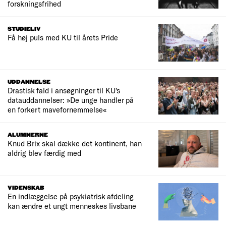
forskningsfrihed
STUDIELIV
Få høj puls med KU til årets Pride
UDDANNELSE
Drastisk fald i ansøgninger til KU's
datauddannelser: »De unge handler på
en forkert mavefornemmelse«
ALUMNERNE
Knud Brix skal dække det kontinent, han
aldrig blev færdig med
VIDENSKAB
En indlæggelse på psykiatrisk afdeling
kan ændre et ungt menneskes livsbane