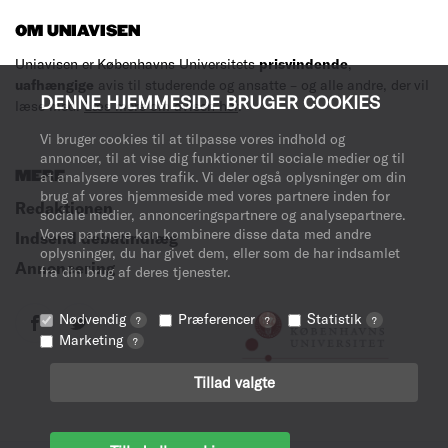
OM UNIAVISEN
Uniavisen er Københavns Universitets
prisvindende
,
uafhængige
avis til studerende og ansatte – og alle andre, der vil
DENNE HJEMMESIDE BRUGER COOKIES
læse med.
Læs mere om avisen her
.
Vi bruger cookies til at tilpasse vores indhold og
annoncer, til at vise dig funktioner til sociale medier og til
MERE
at analysere vores trafik. Vi deler også oplysninger om din
brug af vores hjemmeside med vores partnere inden for
Redaktionen
sociale medier, annonceringspartnere og analysepartnere.
Vores partnere kan kombinere disse data med andre
Indsend debatindlæg
oplysninger, du har givet dem, eller som de har indsamlet
Annoncering
fra din brug af deres tjenester.
Nødvendig
Præferencer
Statistik
?
?
?
Marketing
?
Tillad valgte