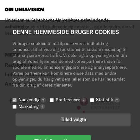
OM UNIAVISEN
Uniavisen er Københavns Universitets
prisvindende
,
uafhængige
avis til studerende og ansatte – og alle andre, der vil
DENNE HJEMMESIDE BRUGER COOKIES
læse med.
Læs mere om avisen her
.
Vi bruger cookies til at tilpasse vores indhold og
annoncer, til at vise dig funktioner til sociale medier og til
MERE
at analysere vores trafik. Vi deler også oplysninger om din
brug af vores hjemmeside med vores partnere inden for
Redaktionen
sociale medier, annonceringspartnere og analysepartnere.
Vores partnere kan kombinere disse data med andre
Indsend debatindlæg
oplysninger, du har givet dem, eller som de har indsamlet
Annoncering
fra din brug af deres tjenester.
Nødvendig
Præferencer
Statistik
?
?
?
Marketing
?
Tillad valgte