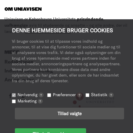
OM UNIAVISEN
Uniavisen er Københavns Universitets
prisvindende
,
uafhængige
avis til studerende og ansatte – og alle andre, der vil
DENNE HJEMMESIDE BRUGER COOKIES
læse med.
Læs mere om avisen her
.
Vi bruger cookies til at tilpasse vores indhold og
annoncer, til at vise dig funktioner til sociale medier og til
MERE
at analysere vores trafik. Vi deler også oplysninger om din
brug af vores hjemmeside med vores partnere inden for
Redaktionen
sociale medier, annonceringspartnere og analysepartnere.
Vores partnere kan kombinere disse data med andre
Indsend debatindlæg
oplysninger, du har givet dem, eller som de har indsamlet
Annoncering
fra din brug af deres tjenester.
Nødvendig
Præferencer
Statistik
?
?
?
Marketing
?
Tillad valgte