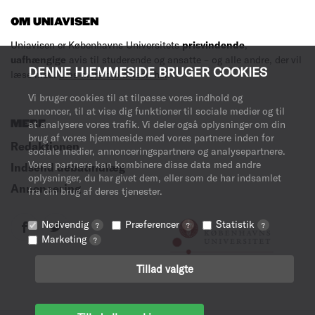
OM UNIAVISEN
Uniavisen er Københavns Universitets
prisvindende
,
uafhængige
avis til studerende og ansatte – og alle andre, der vil
DENNE HJEMMESIDE BRUGER COOKIES
læse med.
Læs mere om avisen her
.
Vi bruger cookies til at tilpasse vores indhold og
annoncer, til at vise dig funktioner til sociale medier og til
MERE
at analysere vores trafik. Vi deler også oplysninger om din
brug af vores hjemmeside med vores partnere inden for
Redaktionen
sociale medier, annonceringspartnere og analysepartnere.
Vores partnere kan kombinere disse data med andre
Indsend debatindlæg
oplysninger, du har givet dem, eller som de har indsamlet
Annoncering
fra din brug af deres tjenester.
Nødvendig
Præferencer
Statistik
?
?
?
Marketing
?
Tillad valgte