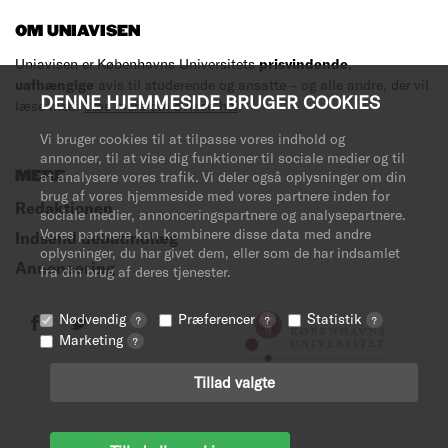
OM UNIAVISEN
Uniavisen er Københavns Universitets
prisvindende
,
uafhængige
avis til studerende og ansatte – og alle andre, der vil
DENNE HJEMMESIDE BRUGER COOKIES
læse med.
Læs mere om avisen her
.
Vi bruger cookies til at tilpasse vores indhold og
annoncer, til at vise dig funktioner til sociale medier og til
MERE
at analysere vores trafik. Vi deler også oplysninger om din
brug af vores hjemmeside med vores partnere inden for
Redaktionen
sociale medier, annonceringspartnere og analysepartnere.
Vores partnere kan kombinere disse data med andre
Indsend debatindlæg
oplysninger, du har givet dem, eller som de har indsamlet
Annoncering
fra din brug af deres tjenester.
Nødvendig
Præferencer
Statistik
?
?
?
Marketing
?
Tillad valgte