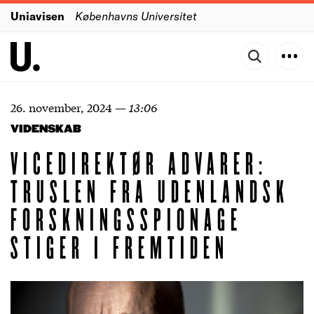
Uniavisen
Københavns Universitet
26. november, 2024
—
13:06
VIDENSKAB
VICEDIREKTØR ADVARER:
TRUSLEN FRA UDENLANDSK
FORSKNINGSSPIONAGE
STIGER I FREMTIDEN