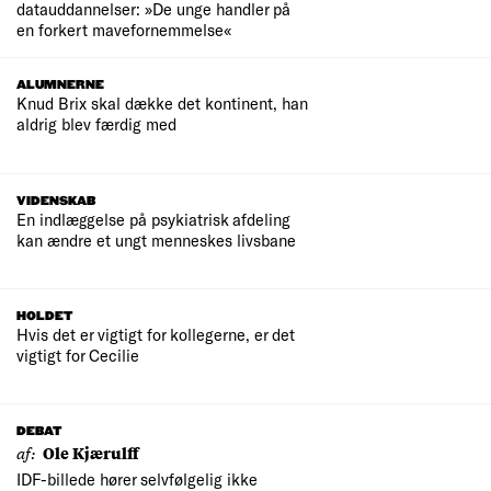
datauddannelser: »De unge handler på
en forkert mavefornemmelse«
ALUMNERNE
Knud Brix skal dække det kontinent, han
aldrig blev færdig med
VIDENSKAB
En indlæggelse på psykiatrisk afdeling
kan ændre et ungt menneskes livsbane
HOLDET
Hvis det er vigtigt for kollegerne, er det
vigtigt for Cecilie
DEBAT
af:
Ole Kjærulff
IDF-billede hører selvfølgelig ikke