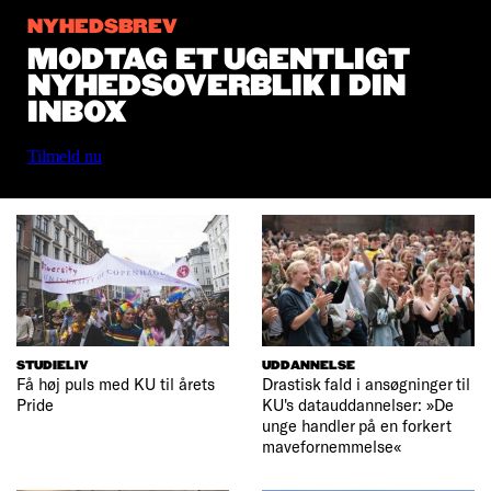
NYHEDSBREV
MODTAG ET UGENTLIGT
NYHEDSOVERBLIK I DIN
INBOX
Tilmeld nu
STUDIELIV
UDDANNELSE
Få høj puls med KU til årets
Drastisk fald i ansøgninger til
Pride
KU's datauddannelser: »De
unge handler på en forkert
mavefornemmelse«