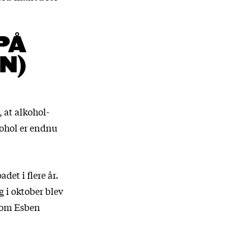
PÅ
N)
 at alkohol-
kohol er endnu
det i flere år.
g i oktober blev
 som Esben