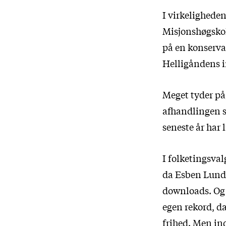
I virkelighede
Misjonshøgskol
på en konserva
Helligåndens i
Meget tyder på,
afhandlingen s
seneste år har
I folketingsva
da Esben Lund
downloads. Og i
egen rekord, da
frihed. Men in