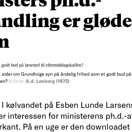
ndling er glød
m
4 sider om Grundtvigs syn på åndelig frihed som et godt bud på 
fen?
Billede:
A.d. Lønborg (1872)
 I kølvandet på Esben Lunde Larsen
r interessen for ministerens ph.d.-
rkant. På en uge er den downloadet