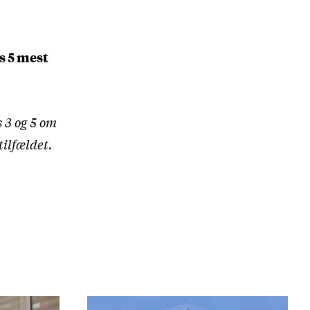
s 5 mest
 3 og 5 om
tilfældet.