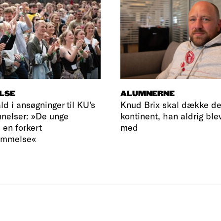
LSE
ALUMNERNE
ld i ansøgninger til KU's
Knud Brix skal dække de
nelser: »De unge
kontinent, han aldrig ble
 en forkert
med
emmelse«