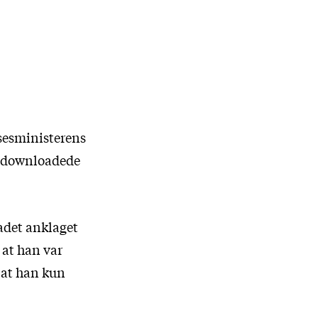
lsesministerens
st downloadede
adet anklaget
 at han var
 at han kun