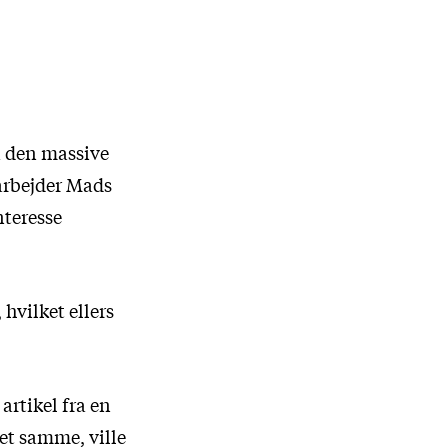
på den massive
arbejder Mads
nteresse
hvilket ellers
artikel fra en
det samme, ville