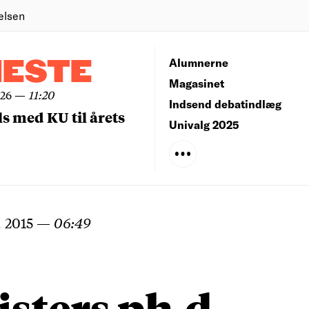
elsen
NESTE
Alumnerne
Magasinet
026
—
11:20
Indsend debatindlæg
ls med KU til årets
Univalg 2025
 2015
—
06:49
sters ph.d.-