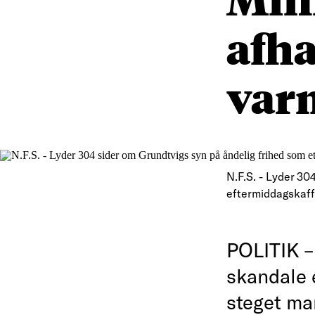
afha
var
N.F.S. - Lyder 30
eftermiddagskaf
POLITIK –
skandale e
steget ma