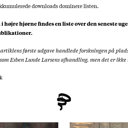
akkumulerede downloads dominere listen.
i højre hjørne findes en liste over den seneste uge
blikationer.
e artiklens første udgave handlede forskningen på plads
esom Esben Lunde Larsens afhandling. men det er ikke 
k