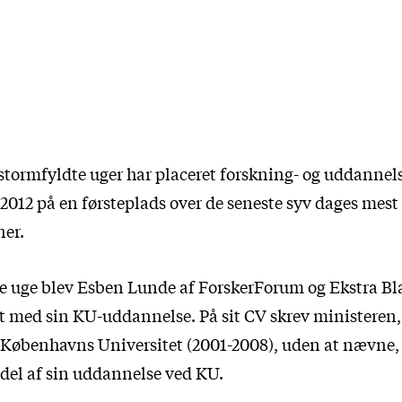
k stormfyldte uger har placeret forskning- og uddanne
 2012 på en førsteplads over de seneste syv dages me
er.
e uge blev Esben Lunde af ForskerForum og Ekstra Bl
let med sin KU-uddannelse. På sit CV skrev ministeren,
a Københavns Universitet (2001-2008), uden at nævne,
 del af sin uddannelse ved KU.