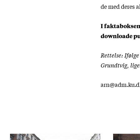
de med deres 
I faktaboksen 
downloade pu
Rettelse: Ifølg
Grundtvig, lig
arn@adm.ku.d