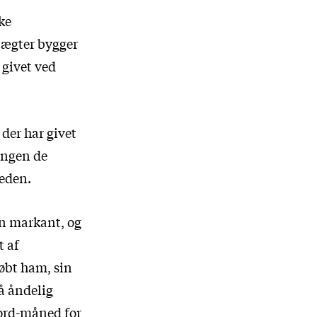
ke
tægter bygger
 givet ved
der har givet
ingen de
neden.
en markant, og
 af
døbt ham, sin
på åndelig
kord-måned for