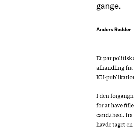
gange.
Anders Redder
Et par politis
afhandling fra
KU-publikation
I den forgangn
for at have fif
cand.theol. fr
havde taget en