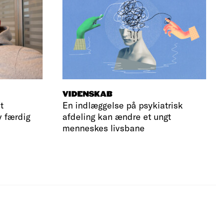
VIDENSKAB
t
En indlæggelse på psykiatrisk
v færdig
afdeling kan ændre et ungt
menneskes livsbane