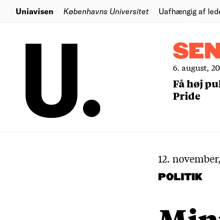
Uniavisen
Københavns Universitet
Uafhængig af led
SE
6. august, 2
Få høj pu
Pride
12. november,
POLITIK
Mini