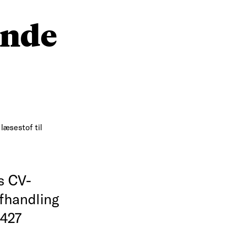
ende
læsestof til
s CV-
afhandling
 427