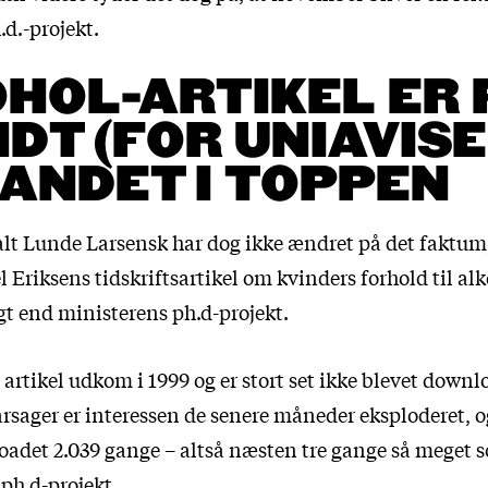
d.-projekt.
HOL-ARTIKEL ER 
DT (FOR UNIAVISE
LANDET I TOPPEN
alt Lunde Larsensk har dog ikke ændret på det faktum,
l Eriksens tidskriftsartikel om kvinders forhold til al
gt end ministerens ph.d-projekt.
 artikel udkom i 1999 og er stort set ikke blevet downloa
rsager er interessen de senere måneder eksploderet, o
oadet 2.039 gange – altså næsten tre gange så meget
ph.d-projekt.