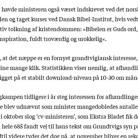
n havde ministeren også været indskrevet ved det nors
en og taget kurser ved Dansk Bibel-Institut, hvis ved
tiv tolkning af kristendommen: »Bibelen er Guds ord,
nspiration, fuldt troværdig og urokkelig«.
 at det næppe er en fornyet grundtvigiansk interesse, 
ine mange klik. Statistikken viser nemlig, at afhandl
 ligget på et stabilt download-niveau på 10-30 om må
lgkampen tidligere i år steg interessen for afhandling
e blev udnævnt som minister mangedobledes antallet
 oktober slog ‘cv-ministeren’, som Ekstra Bladet fik 
 hele 685 fandt vej til hans tekst om Grundtvigs syn 
dtil videre tyder det dog på, at november bliver en re