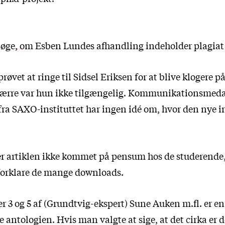
øge, om Esben Lundes afhandling indeholder plagiat
røvet at ringe til Sidsel Eriksen for at blive klogere 
sværre var hun ikke tilgængelig. Kommunikationsmed
fra SAXO-instituttet har ingen idé om, hvor den nye i
 artiklen ikke kommet på pensum hos de studerende, 
 forklare de mange downloads.
3 og 5 af (Grundtvig-ekspert) Sune Auken m.fl. er en 
e antologien. Hvis man valgte at sige, at det cirka er 