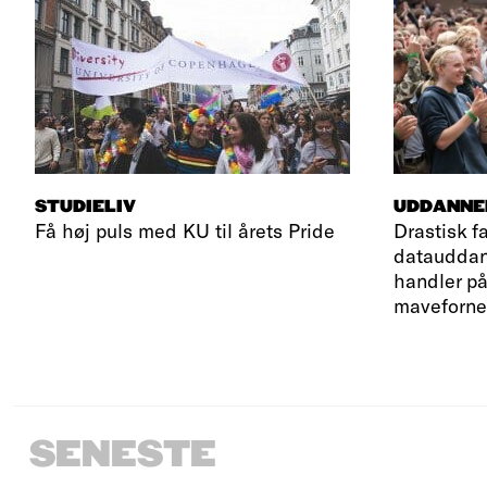
STUDIELIV
UDDANNE
Få høj puls med KU til årets Pride
Drastisk fa
datauddan
handler på
maveforn
SENESTE