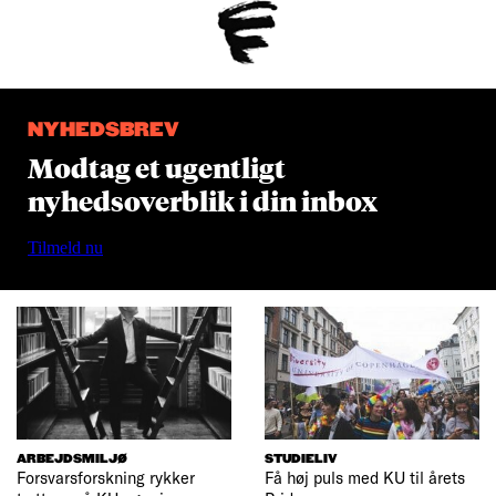
NYHEDSBREV
Modtag et ugentligt
nyhedsoverblik i din inbox
Tilmeld nu
ARBEJDSMILJØ
STUDIELIV
Forsvarsforskning rykker
Få høj puls med KU til årets