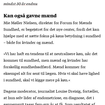
mindst 30 år endnu
Kan også gavne mænd
Mie Møller Nielsen, direktør for Forum for Mænds
Sundhed, er begejstret for det nye center, fordi det kan
hjælpe med at sætte fokus på køns betydning i sundhed
– både for kvinder og mænd.
»Vi har haft en tendens til at neutralisere køn, når det
kommer til sundhed, men mænd og kvinder har
forskellig sundhedsadfærd. Mænd kommer for
eksempel alt for sent til lægen. Hvis vi skal have lighed
i sundhed, skal vi kigge mere på køn.«
Dagens moderator, journalist Louise Dreisig, fortæller,
at hun selv lider af endometriose, en diagnose, det i
gennemsnit tager fem-syv år at få. Som resultatet af