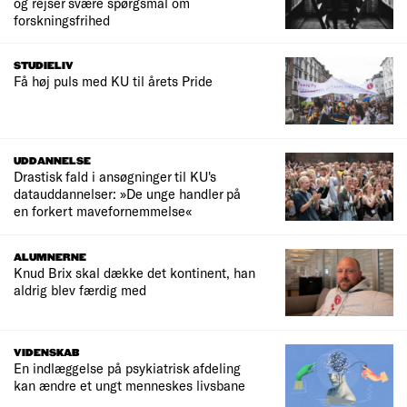
og rejser svære spørgsmål om
forskningsfrihed
STUDIELIV
Få høj puls med KU til årets Pride
UDDANNELSE
Drastisk fald i ansøgninger til KU's
datauddannelser: »De unge handler på
en forkert mavefornemmelse«
ALUMNERNE
Knud Brix skal dække det kontinent, han
aldrig blev færdig med
VIDENSKAB
En indlæggelse på psykiatrisk afdeling
kan ændre et ungt menneskes livsbane