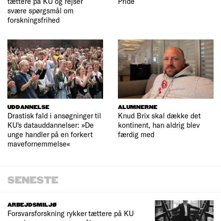
tættere på KU og rejser
Pride
svære spørgsmål om
forskningsfrihed
UDDANNELSE
ALUMNERNE
Drastisk fald i ansøgninger til
Knud Brix skal dække det
KU's datauddannelser: »De
kontinent, han aldrig blev
unge handler på en forkert
færdig med
mavefornemmelse«
SENESTE
ARBEJDSMILJØ
Forsvarsforskning rykker tættere på KU