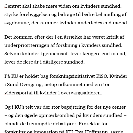
Centret
skal skabe mere viden om kvinders sundhed,
styrke forebyggelsen og bidrage til bedre behandling af
sygdomme, der rammer kvinder anderledes end mænd.
Det kommer, efter der i en årrække har været kritik af
underprioriteringen af forskning i kvinders sundhed.
Selvom kvinder i gennemsnit lever længere end mænd,
lever de flere år i dårligere sundhed.
På KU er holdet bag forskningsinitiativet KiSO, Kvinder
i Sund Overgang, netop udkommet med en
stor
vidensportal
til kvinder i overgangsalderen.
Og i KU’s telt var der stor begejstring for det nye center
– og den øgede opmærksomhed på kvinders sundhed –
blandt de fremmødte debattører. Prorektor for
forskning og innovation på KU, Eva Hoffmann, sagde