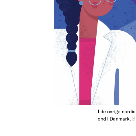
I de øvrige nordi
end i Danmark.
B