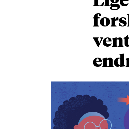
for
vent
end