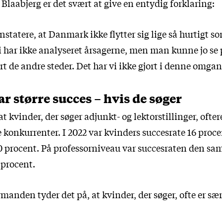
laabjerg er det svært at give en entydig forklaring:
nstatere, at Danmark ikke flytter sig lige så hurtigt s
i har ikke analyseret årsagerne, men man kunne jo se
rt de andre steder. Det har vi ikke gjort i denne omgan
r større succes – hvis de søger
at kvinder, der søger adjunkt- og lektorstillinger, ofte
 konkurrenter. I 2022 var kvinders succesrate 16 proc
 procent. På professorniveau var succesraten den sa
 procent.
manden tyder det på, at kvinder, der søger, ofte er sær