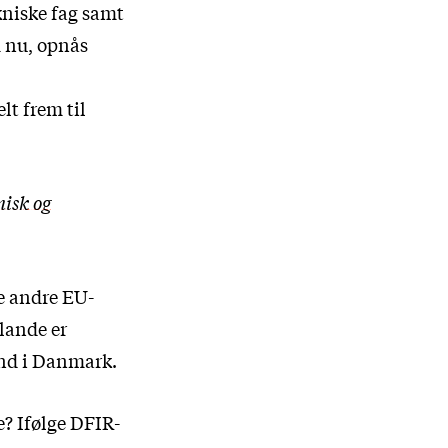
kniske fag samt
 nu, opnås
lt frem til
nisk og
re andre EU-
 lande er
end i Danmark.
? Ifølge DFIR-