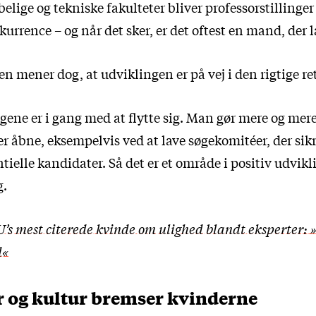
lige og tekniske fakulteter bliver professorstillinger
rrence – og når det sker, er det oftest en mand, der l
 mener dog, at udviklingen er på vej i den rigtige re
ingene er i gang med at flytte sig. Man gør mere og mere 
r åbne, eksempelvis ved at lave søgekomitéer, der sikre
tielle kandidater. Så det er et område i positiv udvikl
g.
’s mest citerede kvinde om ulighed blandt eksperter: 
d«
r og kultur bremser kvinderne