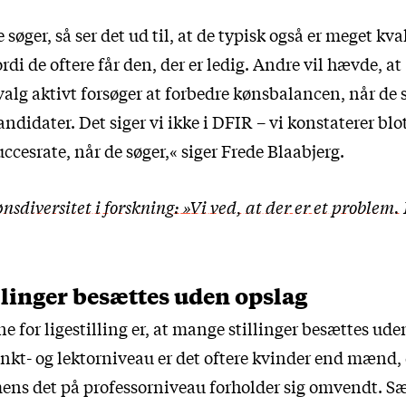
øger, så ser det ud til, at de typisk også er meget kval
ordi de oftere får den, der er ledig. Andre vil hævde, at
alg aktivt forsøger at forbedre kønsbalancen, når de 
andidater. Det siger vi ikke i DFIR – vi konstaterer blo
uccesrate, når de søger,« siger Frede Blaabjerg.
nsdiversitet i forskning: »Vi ved, at der er et problem.
linger besættes uden opslag
ne for ligestilling er, at mange stillinger besættes ude
unkt- og lektorniveau er det oftere kvinder end mænd,
ens det på professorniveau forholder sig omvendt. Sæ