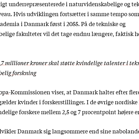
ligt underrepræsenterede i naturvidenskabelige og te
veau. Hvis udviklingen fortsætter i samme tempo som
akademia i Danmark først i 2055. På de tekniske og
lige fakulteter vil det tage endnu længere, faktisk he
,7 millioner kroner skal støtte kvindelige talenter i tek
elig forskning
uropa-Kommissionen
viser, at Danmark halter efter fle
gælder kvinder i forskerstillinger. I de øvrige nordiske
ndelige forskere mellem 2,5 og 7 procentpoint højere 
dvikler Danmark sig langsommere end sine nabolande