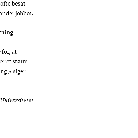
 ofte besat
ander jobbet.
tning:
for, at
r et større
ing,« siger
»Universitetet