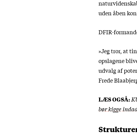
naturvidenskabe
uden åben konku
DFIR-formanden
»Jeg tror, at t
opslagene blive
udvalg af poten
Frede Blaabjer
LÆS OGSÅ:
KU
bør kigge inda
Strukture