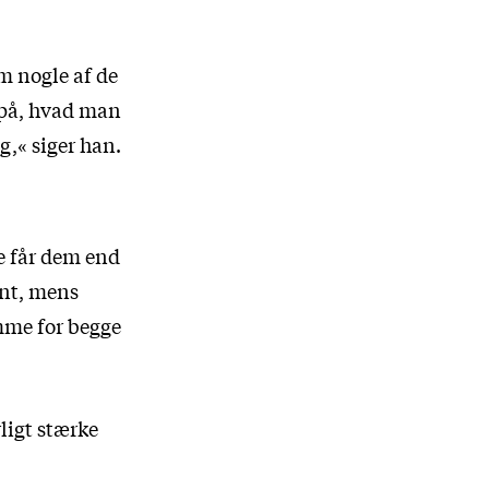
om nogle af de
 på, hvad man
g,« siger han.
re får dem end
ent, mens
mme for begge
ligt stærke