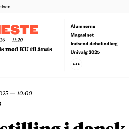
elsen
NESTE
Alumnerne
Magasinet
026
—
11:20
Indsend debatindlæg
ls med KU til årets
Univalg 2025
2025
—
10:00
B
stilling i dansk