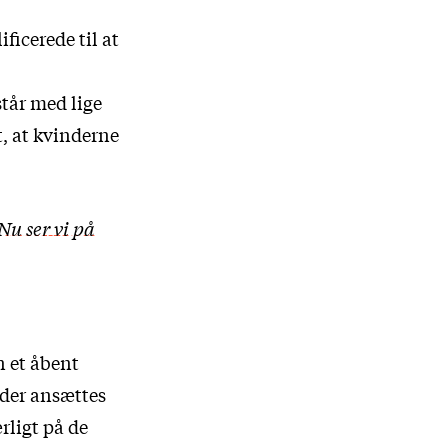
ificerede til at
står med lige
t, at kvinderne
 Nu ser vi på
n et åbent
 der ansættes
rligt på de