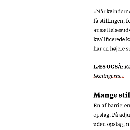
»Når kvinderne s
få stillingen, f
ansættelsesudv
kvalificerede k
har en højere s
LÆS OGSÅ:
Kø
løsningerne«
Mange stil
En af barrierer
opslag. På adj
uden opslag, m