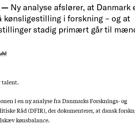
 —
Ny analyse afslører, at Danmark 
kønsligestilling i forskning – og at
tillinger stadig primært går til mæn
uhl
talent.
ionen i
en ny analyse
fra Danmarks Forsknings- og
itiske Råd (DFIR), der dokumenterer, at dansk forskn
ilskæv kønsbalance.