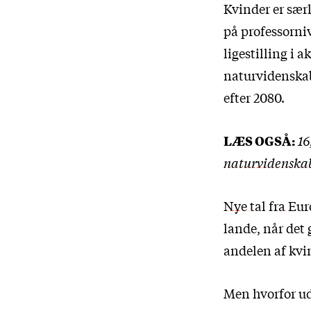
Kvinder er sær
på professorni
ligestilling i 
naturvidenskabe
efter 2080.
LÆS OGSÅ:
16
naturvidenskab
Nye tal fra E
lande, når det 
andelen af kvi
Men hvorfor u