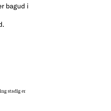
er bagud i
d.
ing stadig er