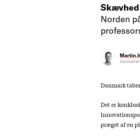
Skævhed
Norden på 
professors
Martin J
Journalist
Danmark taber 
Det er konklus
Innovationspol
præget af en p