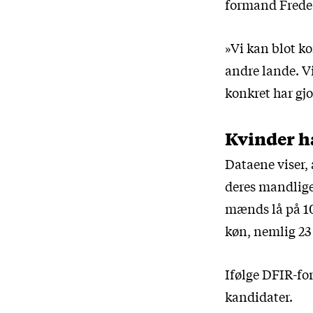
formand Frede B
»Vi kan blot ko
andre lande. V
konkret har gjo
Kvinder ha
Dataene viser, 
deres mandlige
mænds lå på 10
køn, nemlig 23
Ifølge DFIR-for
kandidater.