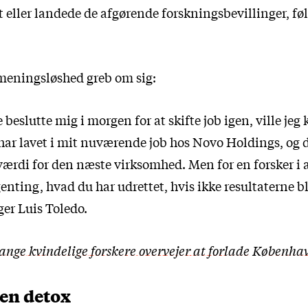
t eller landede de afgørende forskningsbevillinger, fø
 meningsløshed greb om sig:
e beslutte mig i morgen for at skifte job igen, ville jeg
 har lavet i mit nuværende job hos Novo Holdings, og de
rdi for den næste virksomhed. Men for en forsker i
enting, hvad du har udrettet, hvis ikke resultaterne bl
iger Luis Toledo.
nge kvindelige forskere overvejer at forlade Københa
 en detox