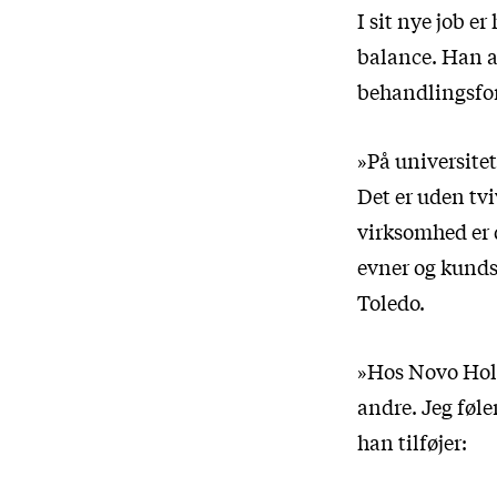
I sit nye job e
balance. Han ar
behandlingsf
»På universite
Det er uden tvi
virksomhed er d
evner og kunds
Toledo.
»Hos Novo Hold
andre. Jeg føle
han tilføjer: