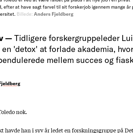
 efter at have sagt farvel til sit forskerjob igennem mange å
ersitet.
Billede:
Anders Fjeldberg
iv —
Tidligere forskergruppeleder Lu
 en 'detox' at forlade akademia, hvo
pendulerede mellem succes og fiask
Fjeldberg
 Toledo nok.
kt havde han i syv år ledet en forskningsgruppe på De