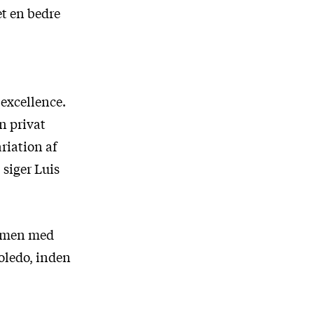
et en bedre
excellence.
en privat
riation af
 siger Luis
ammen med
Toledo, inden