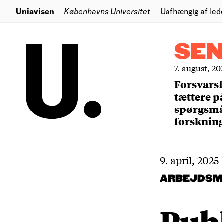
Uniavisen
Københavns Universitet
Uafhængig af led
SE
7. august, 20
Forsvars
tættere p
spørgsm
forsknin
9. april, 2025
ARBEJDSM
Publ