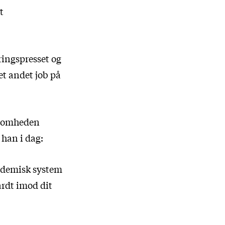
t
ringspresset og
et andet job på
rksomheden
 han i dag:
kademisk system
hårdt imod dit