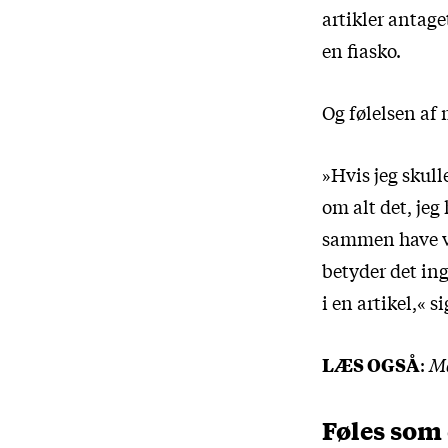
artikler antage
en fiasko.
Og følelsen af
»Hvis jeg skull
om alt det, jeg
sammen have væ
betyder det ing
i en artikel,« s
LÆS OGSÅ
:
Ma
Føles som