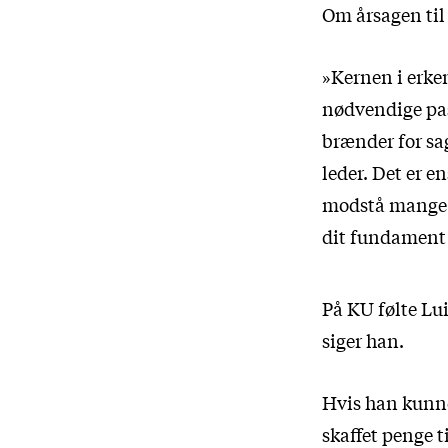
Om årsagen til 
»Kernen i erke
nødvendige pas
brænder for sag
leder. Det er 
modstå mange f
dit fundament 
På KU følte Lui
siger han.
Hvis han kunne 
skaffet penge t