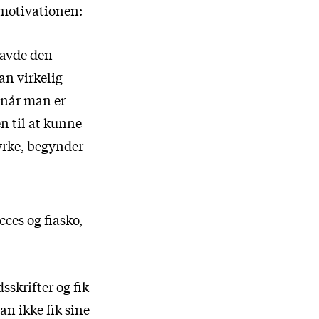
 motivationen:
havde den
an virkelig
, når man er
n til at kunne
yrke, begynder
cces og fiasko,
sskrifter og fik
an ikke fik sine