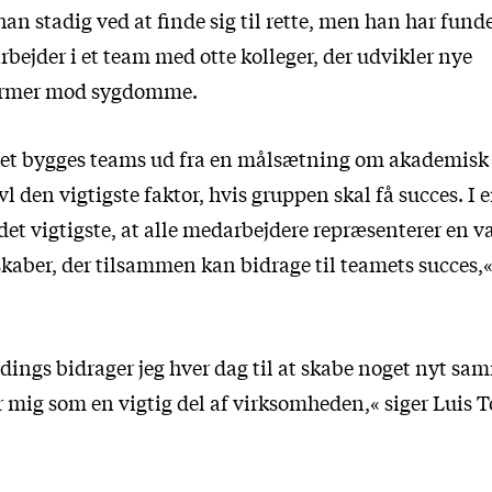
r han stadig ved at finde sig til rette, men han har fund
bejder i et team med otte kolleger, der udvikler nye
ormer mod sygdomme.
tet bygges teams ud fra en målsætning om akademisk 
vl den vigtigste faktor, hvis gruppen skal få succes. I 
et vigtigste, at alle medarbejdere repræsenterer en va
kaber, der tilsammen kan bidrage til teamets succes,«
ings bidrager jeg hver dag til at skabe noget nyt s
r mig som en vigtig del af virksomheden,« siger Luis 