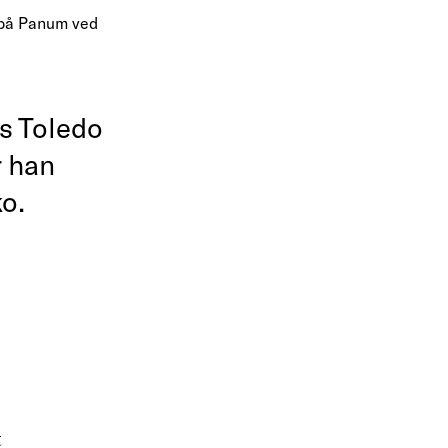
r på Panum ved
is Toledo
r han
o.
t