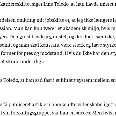
karriereskiftet siger Luis Toledo, at han havde mistet
ndelsen omkring mit jobskifte er, at jeg ikke længere 
sion. Man kan kun være i et akademisk miljø, hvis m
en. Den gnist havde jeg mistet, og det duer især ikke
ensomt, og man skal konstant være stærk og have styrke
ormer for pres og modstand. Hvis du ikke har den st
at skride under dig.«
s Toledo, at han sad fast i et binært system mellem su
få publiceret artikler i anerkendte videnskabelige tid
il sin forskningsgruppe, var han en succes. Men hvis h