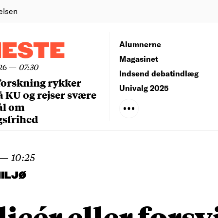
elsen
NESTE
Alumnerne
Magasinet
26
—
07:30
Indsend debatindlæg
forskning rykker
Univalg 2025
å KU og rejser svære
ål om
gsfrihed
—
10:25
ILJØ
icér eller forsv