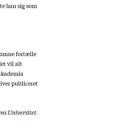
lte han sig som
 kunne fortælle
t vil alt
 akademia
iver publiceret
vns Universitet