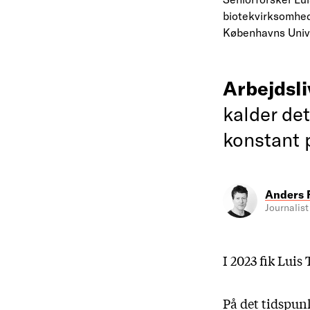
biotekvirksomhed,
Københavns Univ
Arbejdsl
kalder det
konstant 
Anders 
Journalist
I 2023 fik Luis
På det tidspun