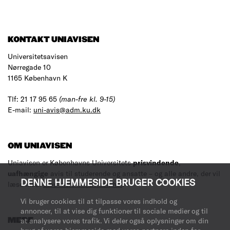
KONTAKT UNIAVISEN
Universitetsavisen
Nørregade 10
1165 København K
Tlf: 21 17 95 65
(man-fre kl. 9-15)
E-mail:
uni-avis@adm.ku.dk
OM UNIAVISEN
Uniavisen er Københavns Universitets
prisvindende
,
uafhængige
avis til studerende og ansatte – og alle andre, der vil
DENNE HJEMMESIDE BRUGER COOKIES
læse med.
Læs mere om avisen her
.
Vi bruger cookies til at tilpasse vores indhold og
annoncer, til at vise dig funktioner til sociale medier og til
at analysere vores trafik. Vi deler også oplysninger om din
MERE