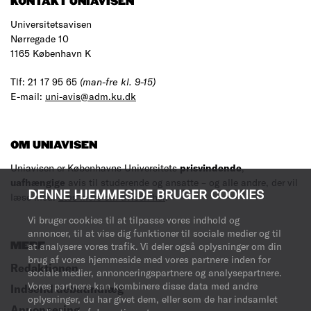
KONTAKT UNIAVISEN
Universitetsavisen
Nørregade 10
1165 København K
Tlf: 21 17 95 65
(man-fre kl. 9-15)
E-mail:
uni-avis@adm.ku.dk
OM UNIAVISEN
Uniavisen er Københavns Universitets
prisvindende
,
uafhængige
avis til studerende og ansatte – og alle andre, der vil
DENNE HJEMMESIDE BRUGER COOKIES
læse med.
Læs mere om avisen her
.
Vi bruger cookies til at tilpasse vores indhold og
annoncer, til at vise dig funktioner til sociale medier og til
at analysere vores trafik. Vi deler også oplysninger om din
MERE
brug af vores hjemmeside med vores partnere inden for
Redaktionen
sociale medier, annonceringspartnere og analysepartnere.
Vores partnere kan kombinere disse data med andre
Indsend debatindlæg
oplysninger, du har givet dem, eller som de har indsamlet
Annoncering