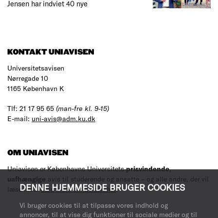
Jensen har indviet 40 nye
KONTAKT UNIAVISEN
Universitetsavisen
Nørregade 10
1165 København K
Tlf: 21 17 95 65
(man-fre kl. 9-15)
E-mail:
uni-avis@adm.ku.dk
OM UNIAVISEN
Uniavisen er Københavns Universitets
prisvindende
,
uafhængige
avis til studerende og ansatte – og alle andre, der vil
DENNE HJEMMESIDE BRUGER COOKIES
læse med.
Læs mere om avisen her
.
Vi bruger cookies til at tilpasse vores indhold og
annoncer, til at vise dig funktioner til sociale medier og til