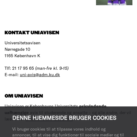
KONTAKT UNIAVISEN
Universitetsavisen
Nørregade 10
1165 København K
Tlf: 21 17 95 65
(man-fre kl. 9-15)
E-mail:
uni-avis@adm.ku.dk
OM UNIAVISEN
Uniavisen er Københavns Universitets
prisvindende
,
uafhængige
avis til studerende og ansatte – og alle andre, der vil
DENNE HJEMMESIDE BRUGER COOKIES
læse med.
Læs mere om avisen her
.
Vi bruger cookies til at tilpasse vores indhold og
annoncer, til at vise dig funktioner til sociale medier og til