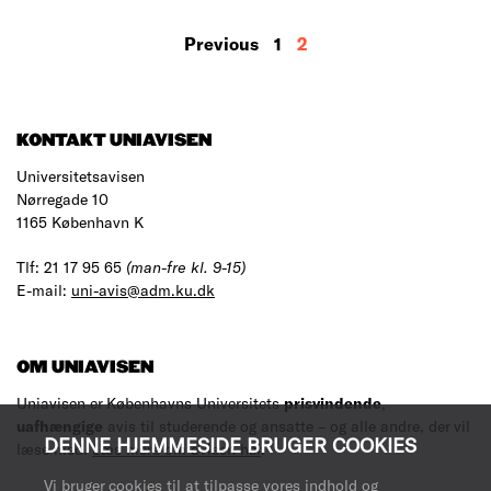
MORE
Previous
1
2
RESULTS
KONTAKT UNIAVISEN
Universitetsavisen
Nørregade 10
1165 København K
Tlf: 21 17 95 65
(man-fre kl. 9-15)
E-mail:
uni-avis@adm.ku.dk
OM UNIAVISEN
Uniavisen er Københavns Universitets
prisvindende
,
uafhængige
avis til studerende og ansatte – og alle andre, der vil
DENNE HJEMMESIDE BRUGER COOKIES
læse med.
Læs mere om avisen her
.
Vi bruger cookies til at tilpasse vores indhold og