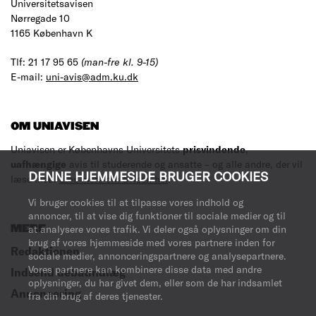
Universitetsavisen
Nørregade 10
1165 København K
Tlf: 21 17 95 65
(man-fre kl. 9-15)
E-mail:
uni-avis@adm.ku.dk
OM UNIAVISEN
Uniavisen er Københavns Universitets
prisvindende
,
uafhængige
avis til studerende og ansatte – og alle andre, der vil
DENNE HJEMMESIDE BRUGER COOKIES
læse med.
Læs mere om avisen her
.
Vi bruger cookies til at tilpasse vores indhold og
annoncer, til at vise dig funktioner til sociale medier og til
at analysere vores trafik. Vi deler også oplysninger om din
MERE
brug af vores hjemmeside med vores partnere inden for
Redaktionen
sociale medier, annonceringspartnere og analysepartnere.
Vores partnere kan kombinere disse data med andre
Indsend debatindlæg
oplysninger, du har givet dem, eller som de har indsamlet
Annoncering
fra din brug af deres tjenester.