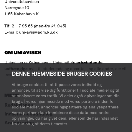
Universitetsavisen
Nørregade 10
1165 København K
Tlf: 21 17 95 65
(man-fre kl. 9-15)
E-mail:
uni-avis@adm.ku.dk
OM UNIAVISEN
Uniavisen er Københavns Universitets
prisvindende
,
uafhængige
avis til studerende og ansatte – og alle andre, der vil
DENNE HJEMMESIDE BRUGER COOKIES
læse med.
Læs mere om avisen her
.
Vi bruger cookies til at tilpasse vores indhold og
annoncer, til at vise dig funktioner til sociale medier og til
at analysere vores trafik. Vi deler også oplysninger om din
MERE
brug af vores hjemmeside med vores partnere inden for
Redaktionen
sociale medier, annonceringspartnere og analysepartnere.
Vores partnere kan kombinere disse data med andre
Indsend debatindlæg
oplysninger, du har givet dem, eller som de har indsamlet
Annoncering
fra din brug af deres tjenester.