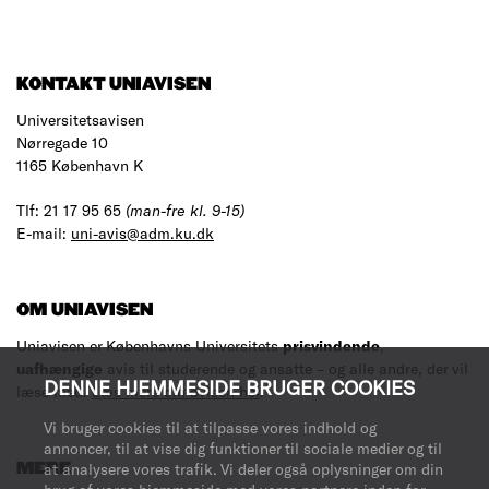
KONTAKT UNIAVISEN
Universitetsavisen
Nørregade 10
1165 København K
Tlf: 21 17 95 65
(man-fre kl. 9-15)
E-mail:
uni-avis@adm.ku.dk
OM UNIAVISEN
Uniavisen er Københavns Universitets
prisvindende
,
uafhængige
avis til studerende og ansatte – og alle andre, der vil
DENNE HJEMMESIDE BRUGER COOKIES
læse med.
Læs mere om avisen her
.
Vi bruger cookies til at tilpasse vores indhold og
annoncer, til at vise dig funktioner til sociale medier og til
at analysere vores trafik. Vi deler også oplysninger om din
MERE