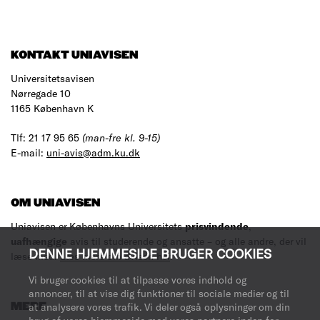
KONTAKT UNIAVISEN
Universitetsavisen
Nørregade 10
1165 København K
Tlf: 21 17 95 65
(man-fre kl. 9-15)
E-mail:
uni-avis@adm.ku.dk
OM UNIAVISEN
Uniavisen er Københavns Universitets
prisvindende
,
uafhængige
avis til studerende og ansatte – og alle andre, der vil
DENNE HJEMMESIDE BRUGER COOKIES
læse med.
Læs mere om avisen her
.
Vi bruger cookies til at tilpasse vores indhold og
annoncer, til at vise dig funktioner til sociale medier og til
at analysere vores trafik. Vi deler også oplysninger om din
MERE