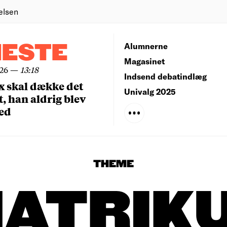
elsen
NESTE
Alumnerne
Magasinet
026
—
13:18
Indsend debatindlæg
x skal dække det
Univalg 2025
, han aldrig blev
ed
THEME
ATRIK