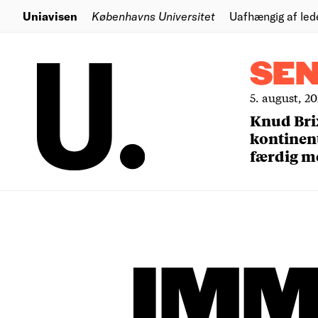
Uniavisen
Københavns Universitet
Uafhængig af led
SE
5. august, 2
Knud Bri
kontinent
færdig m
IMM