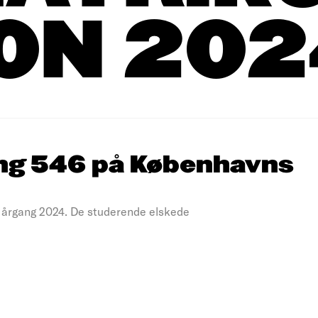
ION 202
ng 546 på Københavns
 årgang 2024. De studerende elskede