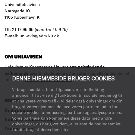
Universitetsavisen
Nørregade 10
1165 København K
Tlf: 21 17 95 65
(man-fre kl. 9-15)
E-mail:
uni-avis@adm.ku.dk
OM UNIAVISEN
Uniavisen er Københavns Universitets
prisvindende
,
uafhængige
avis til studerende og ansatte – og alle andre, der vil
DENNE HJEMMESIDE BRUGER COOKIES
læse med.
Læs mere om avisen her
.
Vi bruger cookies til at tilpasse vores indhold og
annoncer, til at vise dig funktioner til sociale medier og til
at analysere vores trafik. Vi deler også oplysninger om din
MERE
brug af vores hjemmeside med vores partnere inden for
Redaktionen
sociale medier, annonceringspartnere og analysepartnere.
Vores partnere kan kombinere disse data med andre
Indsend debatindlæg
oplysninger, du har givet dem, eller som de har indsamlet
Annoncering
fra din brug af deres tjenester.