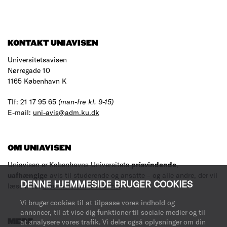
KONTAKT UNIAVISEN
Universitetsavisen
Nørregade 10
1165 København K
Tlf: 21 17 95 65
(man-fre kl. 9-15)
E-mail:
uni-avis@adm.ku.dk
OM UNIAVISEN
Uniavisen er Københavns Universitets
prisvindende
,
uafhængige
avis til studerende og ansatte – og alle andre, der vil
DENNE HJEMMESIDE BRUGER COOKIES
læse med.
Læs mere om avisen her
.
Vi bruger cookies til at tilpasse vores indhold og
annoncer, til at vise dig funktioner til sociale medier og til
at analysere vores trafik. Vi deler også oplysninger om din
MERE