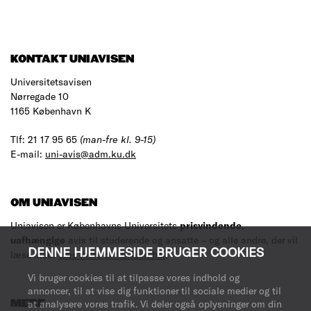
KONTAKT UNIAVISEN
Universitetsavisen
Nørregade 10
1165 København K
Tlf: 21 17 95 65
(man-fre kl. 9-15)
E-mail:
uni-avis@adm.ku.dk
OM UNIAVISEN
Uniavisen er Københavns Universitets
prisvindende
,
uafhængige
avis til studerende og ansatte – og alle andre, der vil
DENNE HJEMMESIDE BRUGER COOKIES
læse med.
Læs mere om avisen her
.
Vi bruger cookies til at tilpasse vores indhold og
annoncer, til at vise dig funktioner til sociale medier og til
at analysere vores trafik. Vi deler også oplysninger om din
MERE