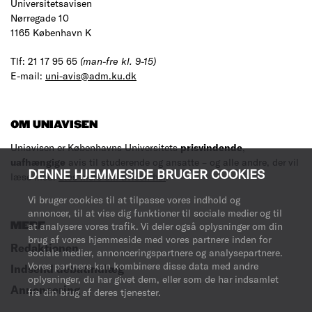
Universitetsavisen
Nørregade 10
1165 København K
Tlf: 21 17 95 65
(man-fre kl. 9-15)
E-mail:
uni-avis@adm.ku.dk
OM UNIAVISEN
Uniavisen er Københavns Universitets
prisvindende
,
uafhængige
avis til studerende og ansatte – og alle andre, der vil
DENNE HJEMMESIDE BRUGER COOKIES
læse med.
Læs mere om avisen her
.
Vi bruger cookies til at tilpasse vores indhold og
annoncer, til at vise dig funktioner til sociale medier og til
at analysere vores trafik. Vi deler også oplysninger om din
MERE
brug af vores hjemmeside med vores partnere inden for
Redaktionen
sociale medier, annonceringspartnere og analysepartnere.
Vores partnere kan kombinere disse data med andre
Indsend debatindlæg
oplysninger, du har givet dem, eller som de har indsamlet
Annoncering
fra din brug af deres tjenester.